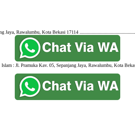
 Rawalumbu, Kota Bekasi 17114 ..........................................
A & SMK Islam : Jl. Pramuka Kav. 05, Sepanjang Jaya, Rawalumbu, Kota Bekasi 1711