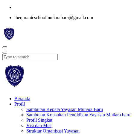
thequranicschoolmutiarabaru@gmail.com
Beranda
Profil
Sambutan Kepala Yayasan Mutiara Baru
Sambutan Konsultan Pendidikan Yayasan Mutiara baru
Profil Singkat
Visi dan Misi
Struktur Organisasi Yayasan