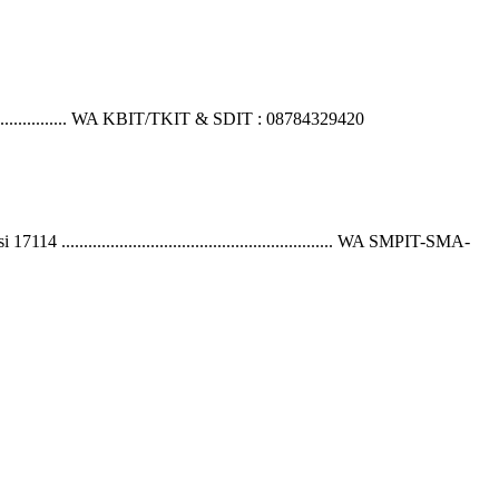
................... WA KBIT/TKIT & SDIT : 08784329420
4 ............................................................. WA SMPIT-SMA-