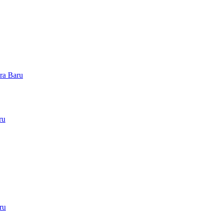
ra Baru
ru
ru