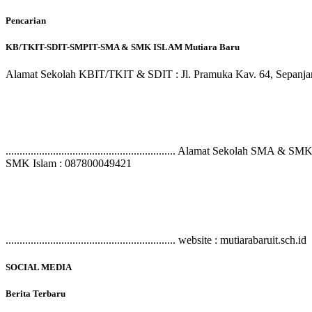
Pencarian
KB/TKIT-SDIT-SMPIT-SMA & SMK ISLAM Mutiara Baru
Alamat Sekolah KBIT/TKIT & SDIT : Jl. Pramuka Kav. 64, Sepanjang Jaya,
............................................................. Alamat Sekolah SM
SMK Islam : 087800049421
............................................................. website : mutiarabaruit.sch.id
SOCIAL MEDIA
Berita Terbaru