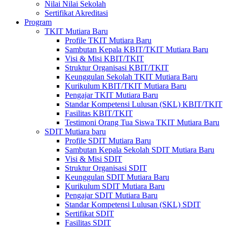
Nilai Nilai Sekolah
Sertifikat Akreditasi
Program
TKIT Mutiara Baru
Profile TKIT Mutiara Baru
Sambutan Kepala KBIT/TKIT Mutiara Baru
Visi & Misi KBIT/TKIT
Struktur Organisasi KBIT/TKIT
Keunggulan Sekolah TKIT Mutiara Baru
Kurikulum KBIT/TKIT Mutiara Baru
Pengajar TKIT Mutiara Baru
Standar Kompetensi Lulusan (SKL) KBIT/TKIT
Fasilitas KBIT/TKIT
Testimoni Orang Tua Siswa TKIT Mutiara Baru
SDIT Mutiara baru
Profile SDIT Mutiara Baru
Sambutan Kepala Sekolah SDIT Mutiara Baru
Visi & Misi SDIT
Struktur Organisasi SDIT
Keunggulan SDIT Mutiara Baru
Kurikulum SDIT Mutiara Baru
Pengajar SDIT Mutiara Baru
Standar Kompetensi Lulusan (SKL) SDIT
Sertifikat SDIT
Fasilitas SDIT